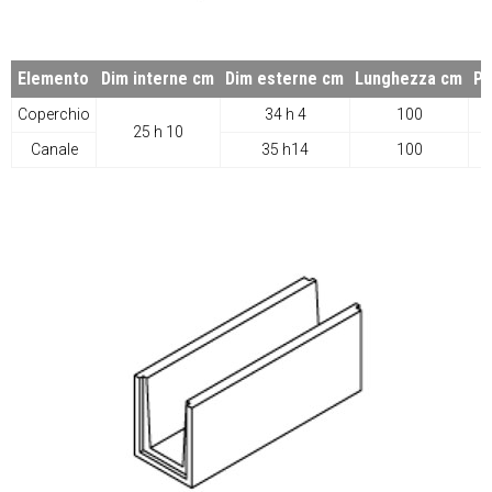
Elemento
Dim interne cm
Dim esterne cm
Lunghezza cm
P
Coperchio
34 h 4
100
25 h 10
Canale
35 h14
100