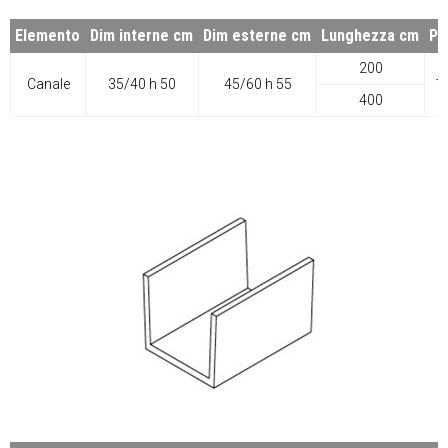
Elemento
Dim interne cm
Dim esterne cm
Lunghezza cm
Pe
200
Canale
35/40 h 50
45/60 h 55
1
400