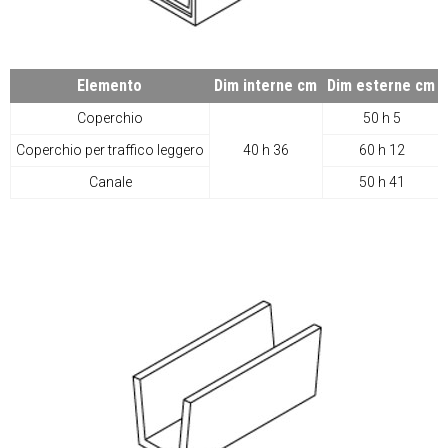
Elemento
Dim interne cm
Dim esterne cm
Coperchio
50 h 5
Coperchio per traffico leggero
40 h 36
60 h 12
Canale
50 h 41