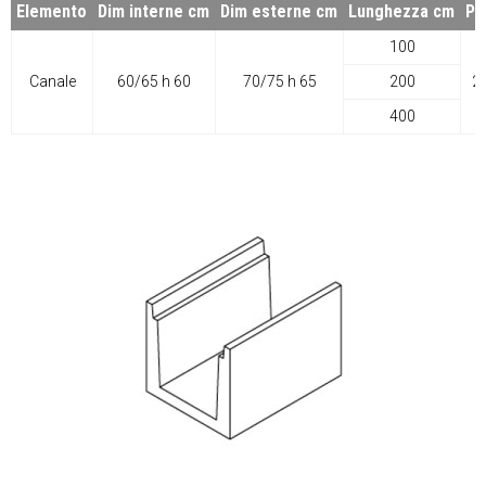
Elemento
Dim interne cm
Dim esterne cm
Lunghezza cm
Pe
100
Canale
60/65 h 60
70/75 h 65
200
2
400