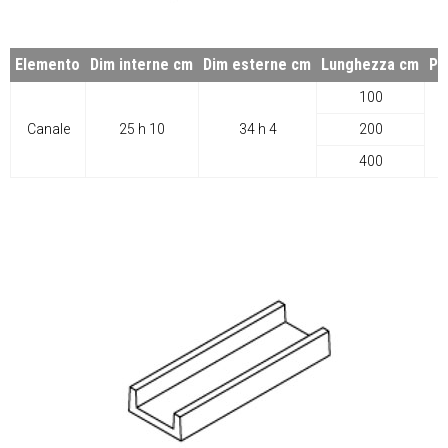
Elemento
Dim interne cm
Dim esterne cm
Lunghezza cm
Pe
100
Canale
25 h 10
34 h 4
200
3
400