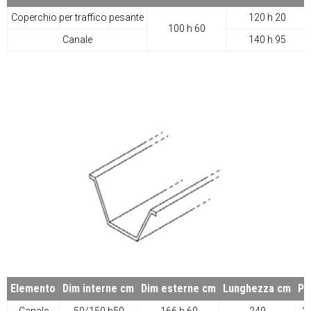
Coperchio per traffico pesante
120 h 20
100 h 60
Canale
140 h 95
Elemento
Dim interne cm
Dim esterne cm
Lunghezza cm
Pe
Canale
50/150 h50
166 h 60
240
3