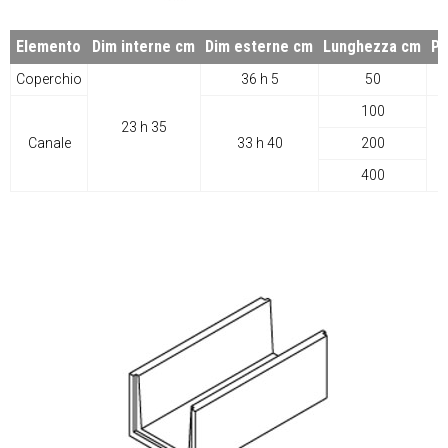
Elemento
Dim interne cm
Dim esterne cm
Lunghezza cm
P
Coperchio
36 h 5
50
100
23 h 35
Canale
33 h 40
200
1
400