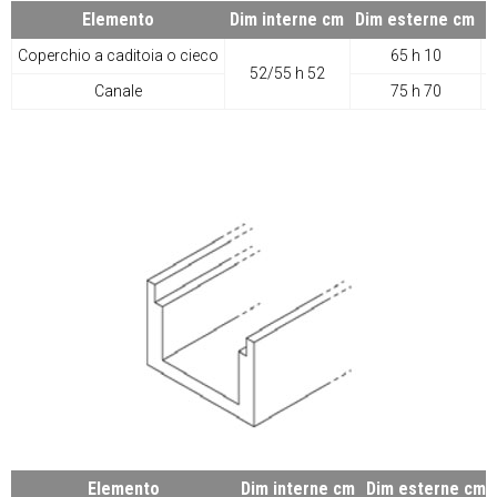
Elemento
Dim interne cm
Dim esterne cm
L
Coperchio a caditoia o cieco
65 h 10
52/55 h 52
Canale
75 h 70
Elemento
Dim interne cm
Dim esterne cm