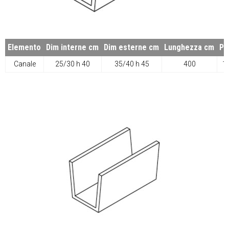
Elemento
Dim interne cm
Dim esterne cm
Lunghezza cm
Pe
Canale
25/30 h 40
35/40 h 45
400
1