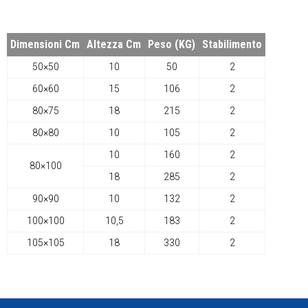
Dimensioni Cm
Altezza Cm
Peso (KG)
Stabilimento
50×50
10
50
2
60×60
15
106
2
80×75
18
215
2
80×80
10
105
2
10
160
2
80×100
18
285
2
90×90
10
132
2
100×100
10,5
183
2
105×105
18
330
2