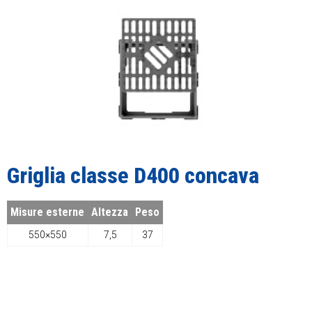
Griglia classe D400 concava
Misure esterne
Altezza
Peso
550×550
7,5
37