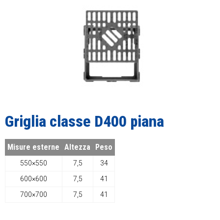
Griglia classe D400 piana
Misure esterne
Altezza
Peso
550×550
7,5
34
600×600
7,5
41
700×700
7,5
41