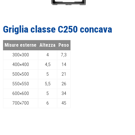
Griglia classe C250 concava
Misure esterne
Altezza
Peso
300×300
4
7,3
400×400
4,5
14
500×500
5
21
550×550
5,5
26
600×600
5
34
700×700
6
45