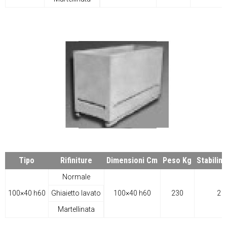
Tipo
Rifiniture
Dimensioni Cm
Peso Kg
Stabilim
Normale
100×40 h60
Ghiaietto lavato
100×40 h60
230
2
Martellinata