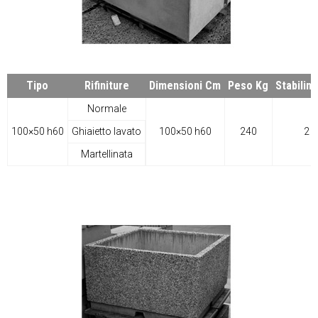
Tipo
Rifiniture
Dimensioni Cm
Peso Kg
Stabilim
Normale
100×50 h60
Ghiaietto lavato
100×50 h60
240
2
Martellinata