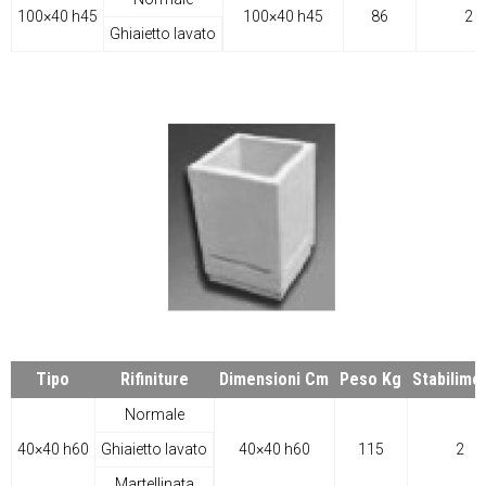
100×40 h45
100×40 h45
86
2
Ghiaietto lavato
Tipo
Rifiniture
Dimensioni Cm
Peso Kg
Stabilime
Normale
40×40 h60
Ghiaietto lavato
40×40 h60
115
2
Martellinata