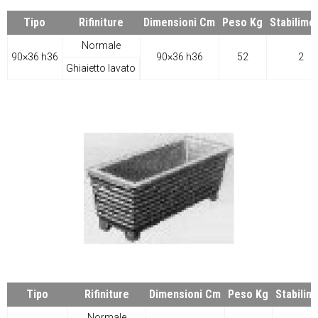
Tipo
Rifiniture
Dimensioni Cm
Peso Kg
Stabilime
Normale
90×36 h36
90×36 h36
52
2
Ghiaietto lavato
Tipo
Rifiniture
Dimensioni Cm
Peso Kg
Stabilim
Normale