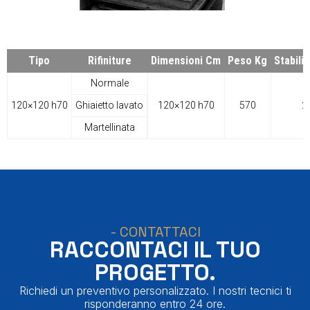
Tipo
Rifiniture
Dimensioni Cm
Peso Kg
Stabili
Normale
120×120 h70
Ghiaietto lavato
120×120 h70
570
2
Martellinata
- CONTATTACI
RACCONTACI IL TUO
PROGETTO.
Richiedi un preventivo personalizzato. I nostri tecnici ti
risponderanno entro 24 ore.