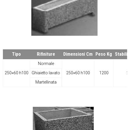
Tipo
Rifiniture
Dimensioni Cm
Peso Kg
Stabili
Normale
250×60 h100
Ghiaietto lavato
250×60 h100
1200
2
Martellinata