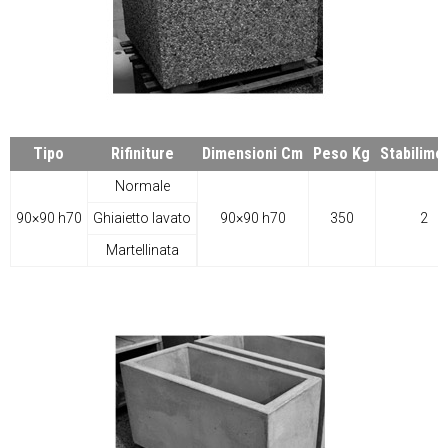
Tipo
Rifiniture
Dimensioni Cm
Peso Kg
Stabilime
Normale
90×90 h70
Ghiaietto lavato
90×90 h70
350
2
Martellinata