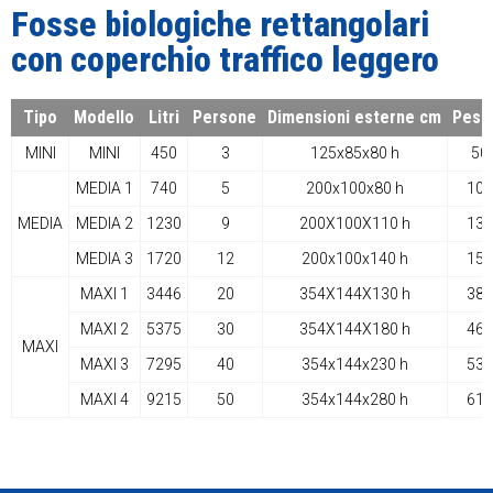
Fosse biologiche rettangolari
con coperchio traffico leggero
Tipo
Modello
Litri
Persone
Dimensioni esterne cm
Peso
MINI
MINI
450
3
125x85x80 h
50
MEDIA 1
740
5
200x100x80 h
108
MEDIA
MEDIA 2
1230
9
200X100X110 h
131
MEDIA 3
1720
12
200x100x140 h
154
MAXI 1
3446
20
354X144X130 h
386
MAXI 2
5375
30
354X144X180 h
462
MAXI
MAXI 3
7295
40
354x144x230 h
538
MAXI 4
9215
50
354x144x280 h
614