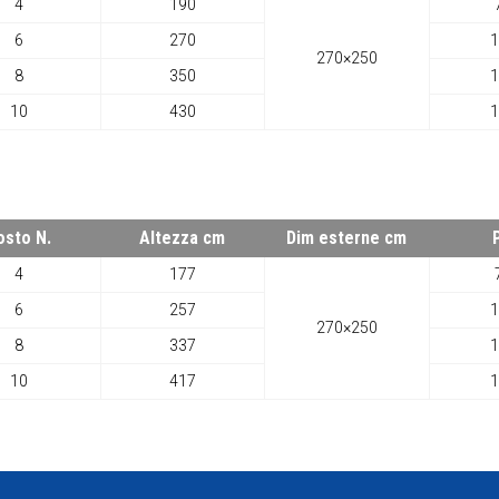
4
190
6
270
1
270×250
8
350
1
10
430
1
osto N.
Altezza cm
Dim esterne cm
4
177
6
257
1
270×250
8
337
1
10
417
1