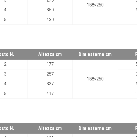
3
270
188×250
4
350
5
430
1
osto N.
Altezza cm
Dim esterne cm
2
177
3
257
188×250
4
337
5
417
1
osto N.
Altezza cm
Dim esterne cm