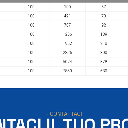
100
100
57
100
491
70
100
707
98
100
1256
139
100
1962
210
100
2826
300
100
5024
378
100
7850
630
- CONTATTACI
TACI IL TUO PR