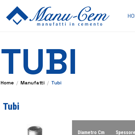
HO
TUBI
Home
Manufatti
Tubi
Tubi
Diametro Cm
Spessor