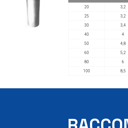
20
3,2
25
3,2
30
3,4
40
4
50
4,8
60
5,2
80
6
100
8,5
RACCON