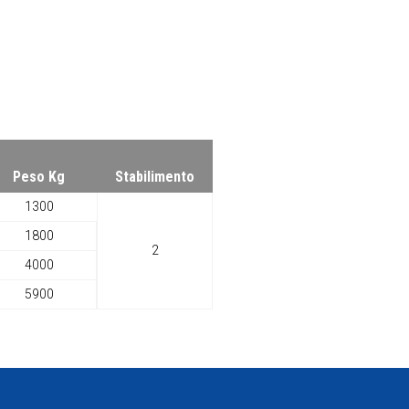
Peso Kg
Stabilimento
1300
1800
2
4000
5900