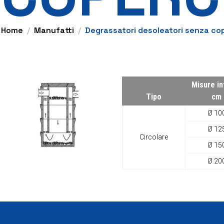
Home
Manufatti
Degrassatori desoleatori senza co
Misure in
Tipo
cm
Ø 10
Ø 12
Circolare
Ø 15
Ø 20