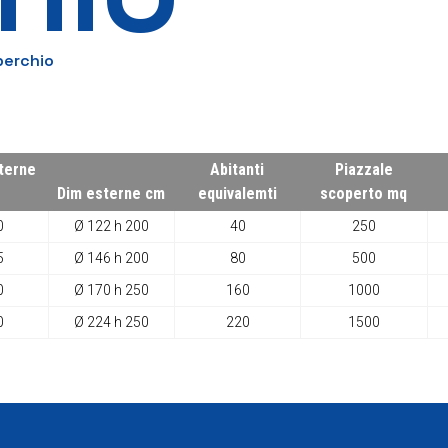
perchio
terne
Abitanti
Piazzale
Dim esterne cm
equivalemti
scoperto mq
0
Ø 122 h 200
40
250
5
Ø 146 h 200
80
500
0
Ø 170 h 250
160
1000
0
Ø 224 h 250
220
1500