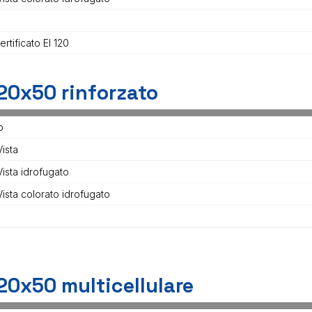
certificato EI 120
20x50 rinforzato
o
ista
Vista idrofugato
Vista colorato idrofugato
20x50 multicellulare