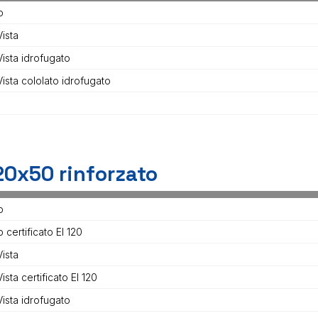
o
ista
Vista idrofugato
ista cololato idrofugato
20x50 rinforzato
o
 certificato EI 120
ista
ista certificato EI 120
Vista idrofugato