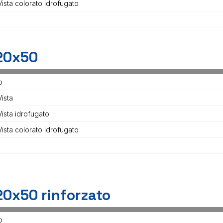
Vista colorato idrofugato
20x50
o
ista
Vista idrofugato
Vista colorato idrofugato
20x50 rinforzato
o