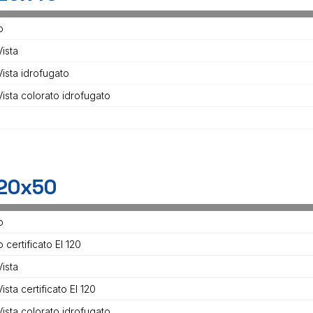
o
ista
Vista idrofugato
Vista colorato idrofugato
20x50
o
 certificato EI 120
ista
ista certificato EI 120
Vista colorato idrofugato