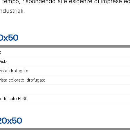
l tempo, rispondendo alle esigenze di imprese edili
industriali.
0x50
o
ista
vista idrofugato
vista colorato idrofugato
certificato EI 60
20x50