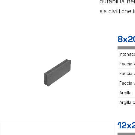
durabilità ne
sia civili che 
8x2
Intonac
Faccia V
Faccia 
Faccia 
Argilla
Argilla 
12x