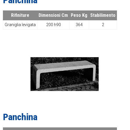
Rifiniture
Dimensioni Cm
Peso Kg
Stabilimento
Graniglia levigata
200 h90
364
2
Panchina