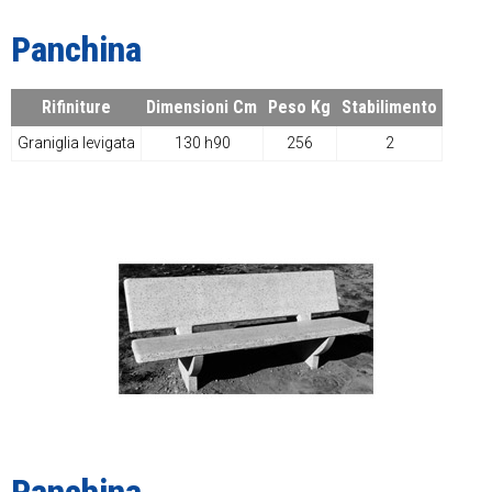
Panchina
Rifiniture
Dimensioni Cm
Peso Kg
Stabilimento
Graniglia levigata
130 h90
256
2
Panchina