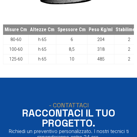
Misure Cm
Altezze Cm
Spessore Cm
Peso Kg/ml
Stabilime
80-60
h 65
6
204
2
100-60
h 65
8,5
318
2
125-60
h 65
10
485
2
- CONTATTACI
RACCONTACI IL TUO
PROGETTO.
Richiedi un preventivo personalizzato. I nostri tecnici ti
risponderanno entro 24 ore.