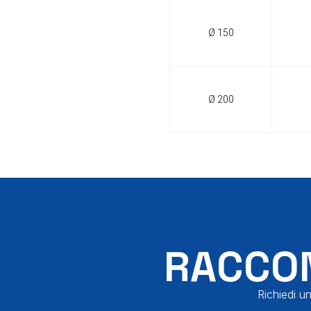
Ø 150
Ø 200
RACCON
Richiedi un