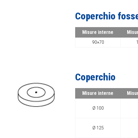
Coperchio foss
Misure interne
Misu
90×70
Coperchio
Misure interne
Misu
Ø 100
Ø 125