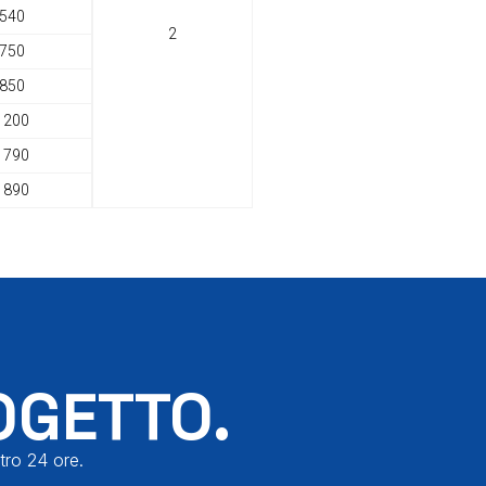
540
2
750
850
1200
1790
1890
OGETTO.
tro 24 ore.