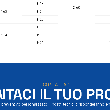
h 13
Ø 60
163
h 20
h 23
h 13
214
h 20
h 23
- CONTATTACI
TACI IL TUO PR
 preventivo personalizzato. I nostri tecnici ti risponderanno en