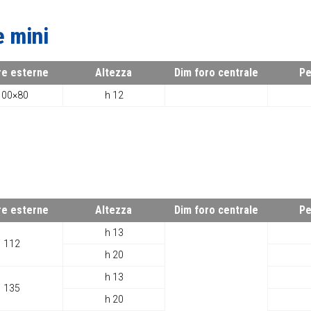
e mini
re esterne
Altezza
Dim foro centrale
Pe
100×80
h 12
re esterne
Altezza
Dim foro centrale
Pe
h 13
112
h 20
h 13
135
h 20