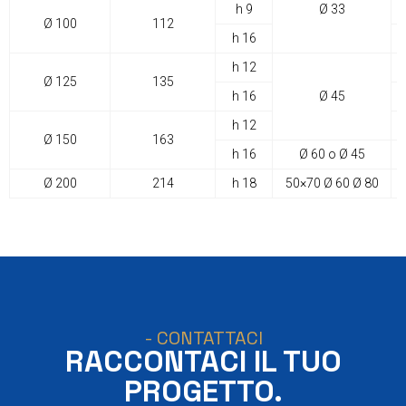
h 9
Ø 33
Ø 100
112
h 16
h 12
Ø 125
135
h 16
Ø 45
h 12
Ø 150
163
h 16
Ø 60 o Ø 45
Ø 200
214
h 18
50×70 Ø 60 Ø 80
- CONTATTACI
RACCONTACI IL TUO
PROGETTO.