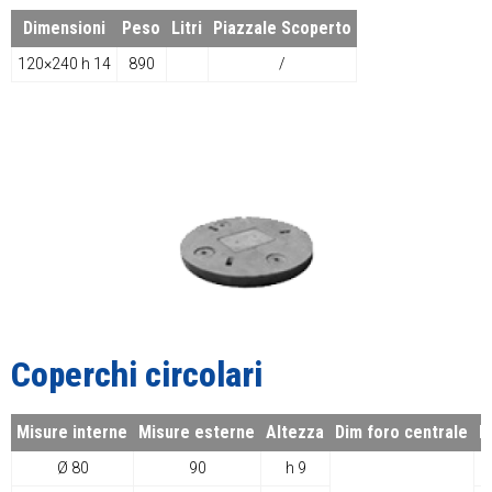
Dimensioni
Peso
Litri
Piazzale Scoperto
120×240 h 14
890
/
Coperchi circolari
Misure interne
Misure esterne
Altezza
Dim foro centrale
P
Ø 80
90
h 9