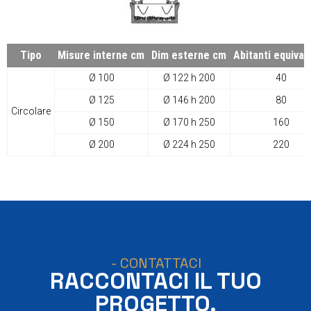
Tipo
Misure interne cm
Dim esterne cm
Abitanti equival
Ø 100
Ø 122 h 200
40
Ø 125
Ø 146 h 200
80
Circolare
Ø 150
Ø 170 h 250
160
Ø 200
Ø 224 h 250
220
- CONTATTACI
RACCONTACI IL TUO
PROGETTO.