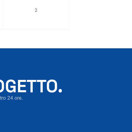
2
OGETTO.
tro 24 ore.