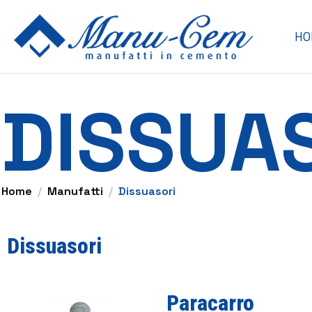
HO
DISSUA
Home
Manufatti
Dissuasori
Dissuasori
Paracarro