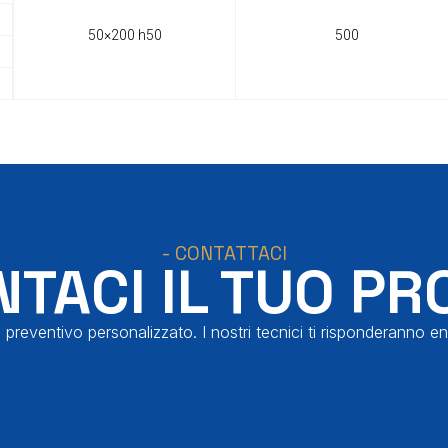
50×200 h50
500
- CONTATTACI
TACI IL TUO PR
 preventivo personalizzato. I nostri tecnici ti risponderanno en