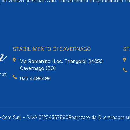
 preventivo personalizzato. I nostri tecnici ti risponderanno en
STABILIMENTO DI CAVERNAGO
ST
Via Romanino (Loc. Triangolo) 24050
Cavernago (BG)
cati
035 4498498
Cem S.r.l. - P.IVA 01234567890
Realizzato da Duemilacom sr