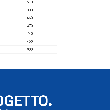
510
330
660
370
740
450
900
OGETTO.