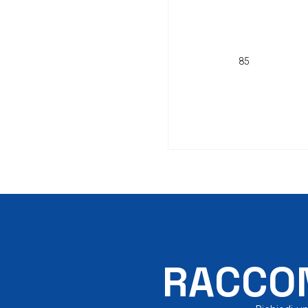
85
RACCON