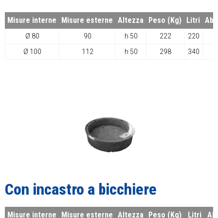
Misure interne
Misure esterne
Altezza
Peso (Kg)
Litri
Abit
Ø 80
90
h 50
222
220
Ø 100
112
h 50
298
340
Con incastro a bicchiere
Misure interne
Misure esterne
Altezza
Peso (Kg)
Litri
Abi