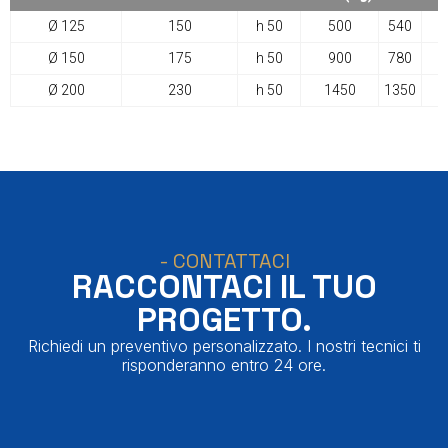
Ø 125
150
h 50
500
540
Ø 150
175
h 50
900
780
Ø 200
230
h 50
1450
1350
- CONTATTACI
RACCONTACI IL TUO
PROGETTO.
Richiedi un preventivo personalizzato. I nostri tecnici ti
risponderanno entro 24 ore.