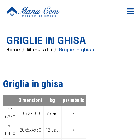
GRIGLIE IN GHISA
Home
Manufatti
Griglie in ghisa
Griglia in ghisa
Dimensioni
kg
pz/imballo
15
10x2x100
7 cad.
/
C250
20
20x5x4x50
12 cad.
/
D400