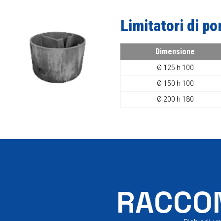
Limitatori di po
Dimensione
Ø 125 h 100
Ø 150 h 100
Ø 200 h 180
RACCON