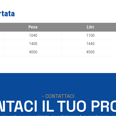
rtata
Peso
Litri
1040
1100
1400
1440
4000
4500
- CONTATTACI
TACI IL TUO PR