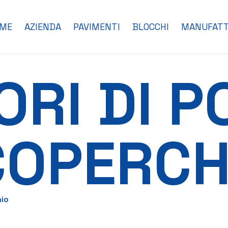
ME
AZIENDA
PAVIMENTI
BLOCCHI
MANUFATT
ORI DI 
COPERCH
hio