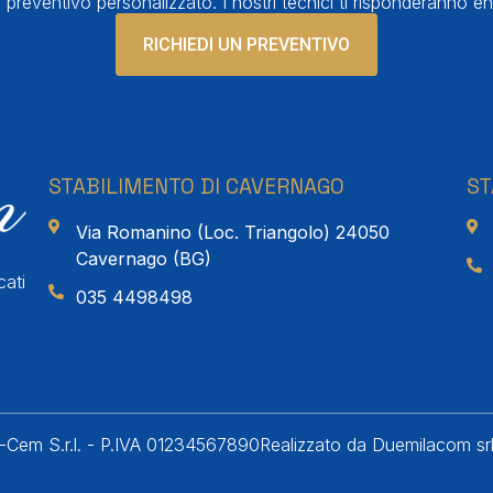
 preventivo personalizzato. I nostri tecnici ti risponderanno en
RICHIEDI UN PREVENTIVO
STABILIMENTO DI CAVERNAGO
ST
Via Romanino (Loc. Triangolo) 24050
Cavernago (BG)
cati
035 4498498
Cem S.r.l. - P.IVA 01234567890
Realizzato da Duemilacom sr