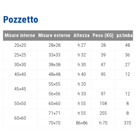
Pozzetto
Misure interne
Misure esterne
Altezza
Peso (KG)
pz/imball
20×20
28×28
h 27
28
48
25×25
33×33
h 32
39
36
30×30
38×38
h 30
47
27
40×40
48×48
h 40
95
12
55×55
h 20
45×45
56×56
h 33
97
12
50×50
60×60
h 55
158
8
71×71
h 55
255
8
60×60
70×70
86×86
h 70
370