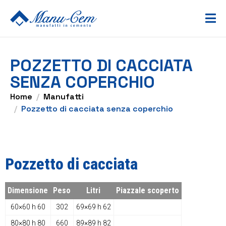
POZZETTO DI CACCIATA
SENZA COPERCHIO
Home
Manufatti
Pozzetto di cacciata senza coperchio
Pozzetto di cacciata
Dimensione
Peso
Litri
Piazzale scoperto
60×60 h 60
302
69×69 h 62
80×80 h 80
660
89×89 h 82