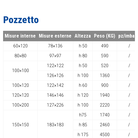
Pozzetto
Misure interne
Misure esterne
Altezza
Peso (KG)
pz/imball
60×120
78×136
h 50
490
/
80×80
97×97
h 80
590
/
122×122
h 50
520
/
100×100
126×126
h 100
1360
/
100×120
122×142
h 60
900
/
120×120
146×146
h 120
1940
/
100×200
127×226
h 100
2220
/
h75
1740
/
150×150
183×183
h 85
2460
/
h 175
4500
/