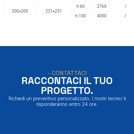
h 60
2760
/
200×200
231×231
h 100
4000
/
- CONTATTACI
RACCONTACI IL TUO
PROGETTO.
Richiedi un preventivo personalizzato. I nostri tecnici ti
risponderanno entro 24 ore.