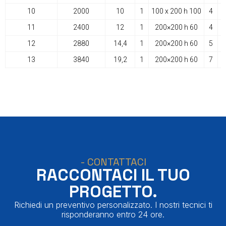
10
2000
10
1
100 x 200 h 100
4
1
11
2400
12
1
200×200 h 60
4
12
2880
14,4
1
200×200 h 60
5
13
3840
19,2
1
200×200 h 60
7
- CONTATTACI
RACCONTACI IL TUO
PROGETTO.
Richiedi un preventivo personalizzato. I nostri tecnici ti
risponderanno entro 24 ore.