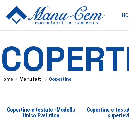
HO
COPERT
Home
Manufatti
Copertine
Copertine e testate -Modello
Copertine e testat
Unico Evelution
superlev