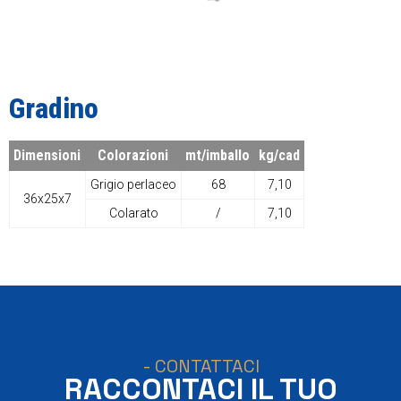
Gradino
Dimensioni
Colorazioni
mt/imballo
kg/cad
Grigio perlaceo
68
7,10
36x25x7
Colarato
/
7,10
- CONTATTACI
RACCONTACI IL TUO